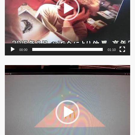
ヤ
ー
00:00
01:10
動
画
プ
レ
ー
ヤ
ー