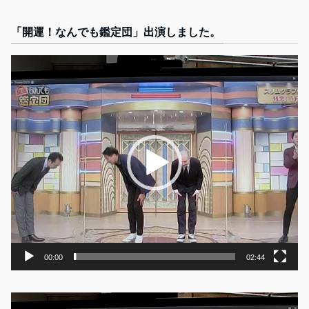
「開運！なんでも鑑定団」出演しました。
動
画
プ
レ
ー
ヤ
ー
00:00
02:44
動