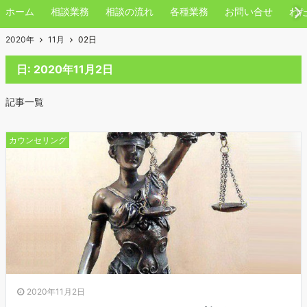
ホーム
相談業務
相談の流れ
各種業務
お問い合せ
わ
2020年
11月
02日
日:
2020年11月2日
記事一覧
カウンセリング
2020年11月2日