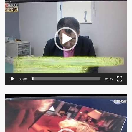
画
プ
レ
ー
ヤ
ー
00:00
01:42
動
画
プ
レ
ー