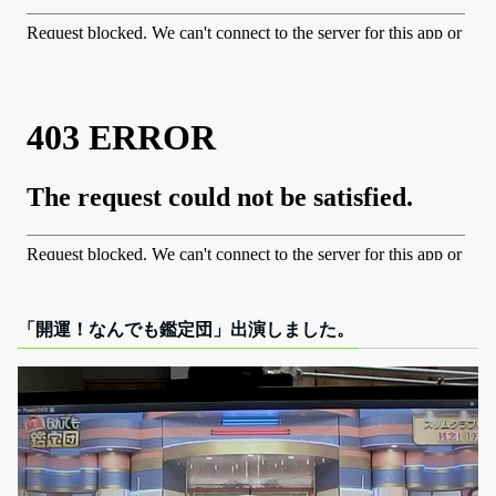
「開運！なんでも鑑定団」出演しました。
動
画
プ
レ
ー