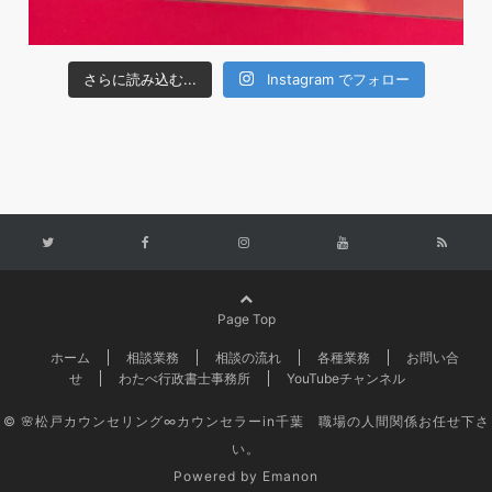
さらに読み込む...
Instagram でフォロー
Page Top
ホーム
相談業務
相談の流れ
各種業務
お問い合
せ
わたべ行政書士事務所
YouTubeチャンネル
© 🌸松戸カウンセリング∞カウンセラーin千葉 職場の人間関係お任せ下さ
い。
Powered by
Emanon