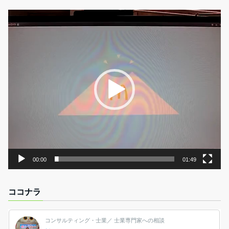
動
画
プ
レ
ー
ヤ
ー
00:00
01:49
ココナラ