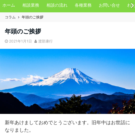
ホーム
相談業務
相談の流れ
各種業務
お問い合せ
わ
コラム
年頭のご挨拶
年頭のご挨拶
2021年1月1日
渡部康行
新年あけましておめでとうございます。旧年中はお世話に
なりました。