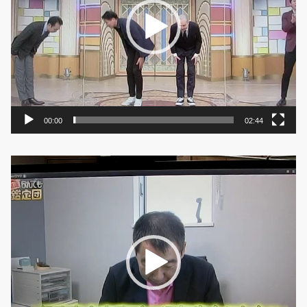
ヤ
ー
00:00
02:44
動
画
プ
レ
ー
ヤ
ー