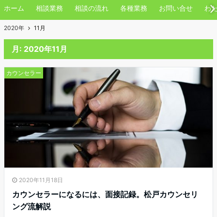
ホーム
相談業務
相談の流れ
各種業務
お問い合せ
わ
2020年
11月
月:
2020年11月
カウンセラー
2020年11月18日
カウンセラーになるには、面接記録。松戸カウンセリ
ング流解説