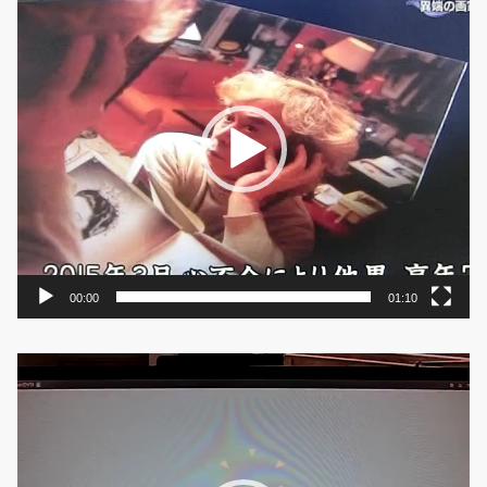
画
プ
レ
ー
ヤ
ー
00:00
01:10
動
画
プ
レ
ー