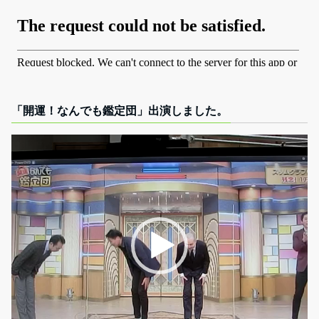
「開運！なんでも鑑定団」出演しました。
動
画
プ
レ
ー
ヤ
ー